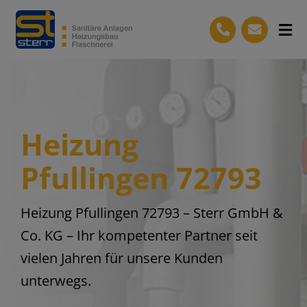
Skip
to
Tog
content
Nav
Start
Leistungen
Heizung
Kontakt
Pfullingen 72793
Aktuelles
Unternehmen
Heizung Pfullingen 72793 – Sterr GmbH &
Jobs
Co. KG – Ihr kompetenter Partner seit
vielen Jahren für unsere Kunden
(07121) 93 07 26-0
unterwegs.
Kostenlose Beratung