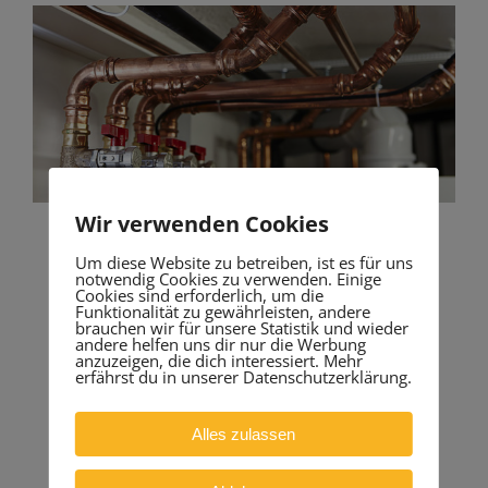
Wir verwenden Cookies
Um diese Website zu betreiben, ist es für uns
Fördermittel
notwendig Cookies zu verwenden. Einige
Cookies sind erforderlich, um die
Funktionalität zu gewährleisten, andere
brauchen wir für unsere Statistik und wieder
Wir als Ihr Heizungspartner beraten Sie
andere helfen uns dir nur die Werbung
anzuzeigen, die dich interessiert. Mehr
umfassend und systemneutral über die
erfährst du in unserer Datenschutzerklärung.
für Sie möglichen Fördermittel.
Alles zulassen