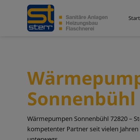
Skip
to
Star
content
Wärmepum
Sonnenbühl
Wärmepumpen Sonnenbühl 72820 – Ste
kompetenter Partner seit vielen Jahre
unterwegs.